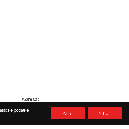
Adresa:
Prikešte 13
alitičke podatke
HR-51513 Omisalj
Odbij
Prihvati