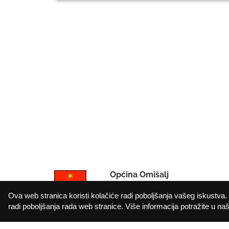
Općina Omišalj
IBAN: HR912402006183010000
Ova web stranica koristi kolačiće radi poboljšanja vašeg iskustva. 
OIB: 72908368249
radi poboljšanja rada web stranice. Više informacija potražite u našo