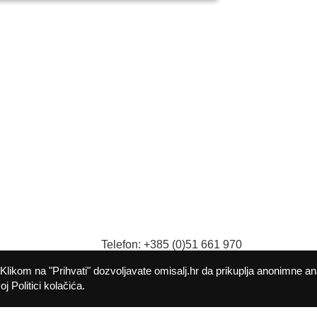
Telefon: +385 (0)51 661 970
9
Fax: +385 (0)51 661 982
Klikom na "Prihvati" dozvoljavate omisalj.hr da prikuplja anonimne an
E-mail:
opcina@omisalj.hr
j Politici kolačića.