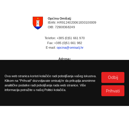
Općina Omišalj
IBAN: HR9124020061830100009
OIB: 72908368249
Telefon: +385 (0)51 661 970
Fax: +385 (0)51 661 982
E-mail:
opcina@omisalj.hr
Adresa:
Prikešte 13
HR-51513 Omisalj
Ova web stranica koristi kolačiće radi poboljšanja vašeg iskustva.
Odbij
Klikom na "Prihvati" dozvoljavate omisalj.hr da prikuplja anonimne
analitičke podatke radi poboljšanja rada web stranice. Više
informacija potražite u našoj Politici kolačića.
Prihvati
Politika kolačića
Pristupačnost
©
2026