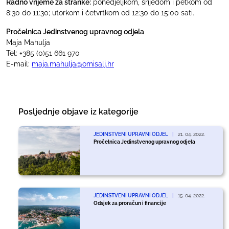
Radno vrijeme za stranke:
ponedjeljkom, srijedom i petkom od
8:30 do 11:30; utorkom i četvrtkom od 12:30 do 15:00 sati.
Pročelnica Jedinstvenog upravnog odjela
Maja Mahulja
Tel: +385 (0)51 661 970
E-mail:
maja.mahulja@omisalj.hr
Posljednje objave iz kategorije
JEDINSTVENI UPRAVNI ODJEL
|
21. 04. 2022.
Pročelnica Jedinstvenog upravnog odjela
JEDINSTVENI UPRAVNI ODJEL
|
15. 04. 2022.
Odsjek za proračun i financije