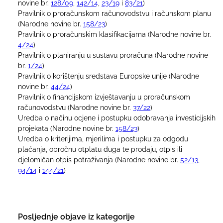
novine br.
128/09
,
142/14
,
23/19
i
83/21
)
Pravilnik o proračunskom računovodstvu i računskom planu
(Narodne novine br.
158/23
)
Pravilnik o proračunskim klasifikacijama (Narodne novine br.
4/24
)
Pravilnik o planiranju u sustavu proračuna (Narodne novine
br.
1/24
)
Pravilnik o korištenju sredstava Europske unije (Narodne
novine br.
44/24
)
Pravilnik o financijskom izvještavanju u proračunskom
računovodstvu (Narodne novine br.
37/22
)
Uredba o načinu ocjene i postupku odobravanja investicijskih
projekata (Narodne novine br.
158/23
)
Uredba o kriterijima, mjerilima i postupku za odgodu
plaćanja, obročnu otplatu duga te prodaju, otpis ili
djelomičan otpis potraživanja (Narodne novine br.
52/13
,
94/14
i
144/21
)
Posljednje objave iz kategorije