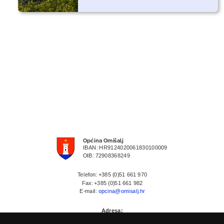
Općina Omišalj
IBAN: HR9124020061830100009
OIB: 72908368249
Telefon: +385 (0)51 661 970
Fax: +385 (0)51 661 982
E-mail:
opcina@omisalj.hr
Adresa:
Prikešte 13