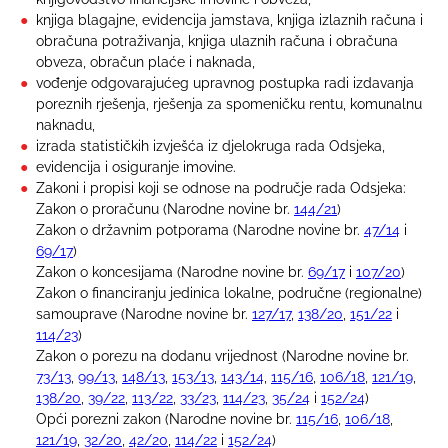
knjiga blagajne, evidencija jamstava, knjiga izlaznih računa i
obračuna potraživanja, knjiga ulaznih računa i obračuna
obveza, obračun plaće i naknada,
vođenje odgovarajućeg upravnog postupka radi izdavanja
poreznih rješenja, rješenja za spomeničku rentu, komunalnu
naknadu,
izrada statističkih izvješća iz djelokruga rada Odsjeka,
evidencija i osiguranje imovine.
Zakoni i propisi koji se odnose na područje rada Odsjeka:
Zakon o proračunu (Narodne novine br.
144/21
)
Zakon o državnim potporama (Narodne novine br.
47/14
i
69/17
)
Zakon o koncesijama (Narodne novine br.
69/17
i
107/20
)
Zakon o financiranju jedinica lokalne, područne (regionalne)
samouprave (Narodne novine br.
127/17
,
138/20
,
151/22
i
114/23
)
Zakon o porezu na dodanu vrijednost (Narodne novine br.
73/13
,
99/13
,
148/13
,
153/13
,
143/14
,
115/16
,
106/18
,
121/19
,
138/20
,
39/22
,
113/22
,
33/23
,
114/23
,
35/24
i
152/24
)
Opći porezni zakon (Narodne novine br.
115/16
,
106/18
,
121/19
,
32/20
,
42/20
,
114/22
i
152/24
)