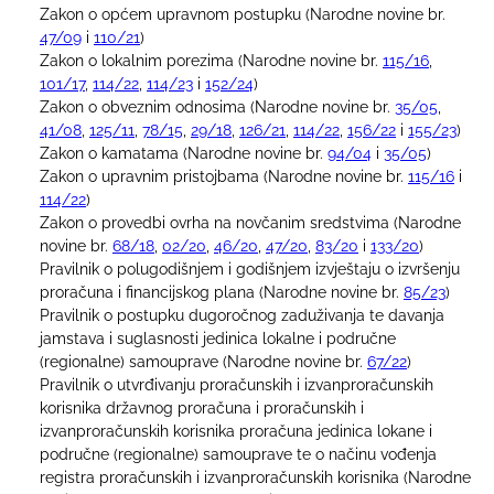
Zakon o općem upravnom postupku (Narodne novine br.
47/09
i
110/21
)
Zakon o lokalnim porezima (Narodne novine br.
115/16
,
101/17
,
114/22
,
114/23
i
152/24
)
Zakon o obveznim odnosima (Narodne novine br.
35/05
,
41/08
,
125/11
,
78/15
,
29/18
,
126/21
,
114/22
,
156/22
i
155/23
)
Zakon o kamatama (Narodne novine br.
94/04
i
35/05
)
Zakon o upravnim pristojbama (Narodne novine br.
115/16
i
114/22
)
Zakon o provedbi ovrha na novčanim sredstvima (Narodne
novine br.
68/18
,
02/20
,
46/20
,
47/20
,
83/20
i
133/20
)
Pravilnik o polugodišnjem i godišnjem izvještaju o izvršenju
proračuna i financijskog plana (Narodne novine br.
85/23
)
Pravilnik o postupku dugoročnog zaduživanja te davanja
jamstava i suglasnosti jedinica lokalne i područne
(regionalne) samouprave (Narodne novine br.
67/22
)
Pravilnik o utvrđivanju proračunskih i izvanproračunskih
korisnika državnog proračuna i proračunskih i
izvanproračunskih korisnika proračuna jedinica lokane i
područne (regionalne) samouprave te o načinu vođenja
registra proračunskih i izvanproračunskih korisnika (Narodne