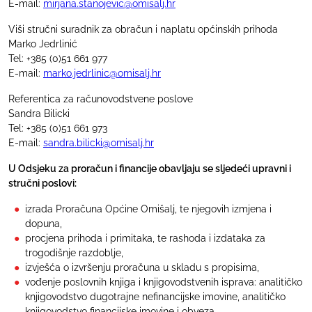
E-mail:
mirjana.stanojevic@omisalj.hr
Viši stručni suradnik za obračun i naplatu općinskih prihoda
Marko Jedrlinić
Tel: +385 (0)51 661 977
E-mail:
marko.jedrlinic@omisalj.hr
Referentica za računovodstvene poslove
Sandra Bilicki
Tel: +385 (0)51 661 973
E-mail:
sandra.bilicki@omisalj.hr
U Odsjeku za proračun i financije obavljaju se sljedeći upravni i
stručni poslovi:
izrada Proračuna Općine Omišalj, te njegovih izmjena i
dopuna,
procjena prihoda i primitaka, te rashoda i izdataka za
trogodišnje razdoblje,
izvješća o izvršenju proračuna u skladu s propisima,
vođenje poslovnih knjiga i knjigovodstvenih isprava: analitičko
knjigovodstvo dugotrajne nefinancijske imovine, analitičko
knjigovodstvo financijske imovine i obveza,