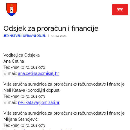
Odsjek za proračun i financije
JEDINSTVENI UPRAVNI ODJEL
|
15. 04. 2022.
Voditeljica Odsjeka
Ana Cetina
Tel: +385 (0)51 661 970
E-mail:
ana.cetina@omisalj.hr
Viša stručna suradnica za proračunsko računovodstvo i financije
Neli Katava (porodiljni dopust)
Tel: +385 (0)51 661 973
E-mail:
neli.katava@omisalj.hr
Viša stručna suradnica za proračunsko računovodstvo i financije
Mirjana Stanojević
Tel: +385 (0)51 661 973