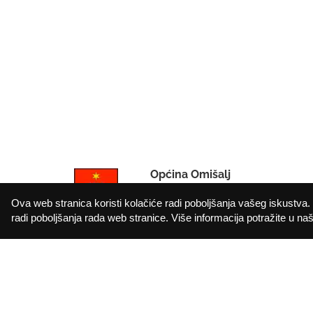
Općina Omišalj
IBAN: HR912402006183010000
Ova web stranica koristi kolačiće radi poboljšanja vašeg iskustva. 
OIB: 72908368249
radi poboljšanja rada web stranice. Više informacija potražite u našo