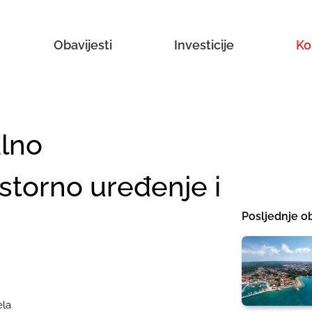
Obavijesti
Investicije
Ko
lno
storno uređenje i
Posljednje ob
ela