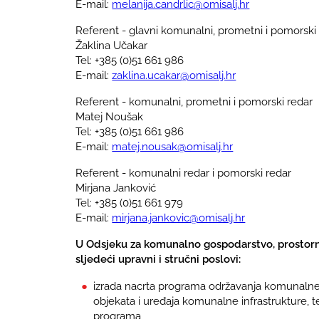
E-mail:
melanija.candrlic@omisalj.hr
Referent - glavni komunalni, prometni i pomorski
Žaklina Učakar
Tel: +385 (0)51 661 986
E-mail:
zaklina.ucakar@omisalj.hr
Referent - komunalni, prometni i pomorski redar
Matej Noušak
Tel: +385 (0)51 661 986
E-mail:
matej.nousak@omisalj.hr
Referent - komunalni redar i pomorski redar
Mirjana Janković
Tel: +385 (0)51 661 979
E-mail:
mirjana.jankovic@omisalj.hr
U Odsjeku za komunalno gospodarstvo, prostorno 
sljedeći upravni i stručni poslovi:
izrada nacrta programa održavanja komunalne
objekata i uređaja komunalne infrastrukture, te
programa,