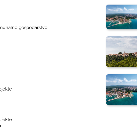
komunalno gospodarstvo
ojekte
ojekte
)