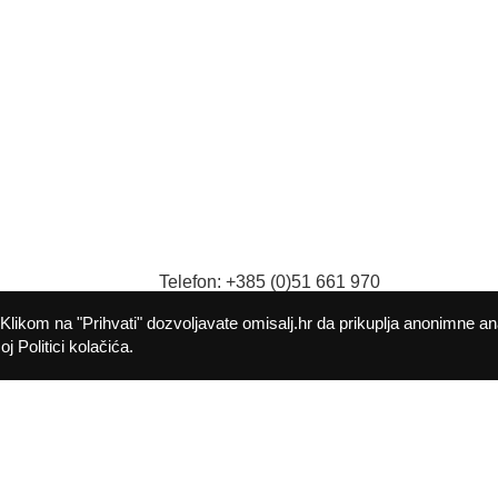
Telefon: +385 (0)51 661 970
9
Fax: +385 (0)51 661 982
Klikom na "Prihvati" dozvoljavate omisalj.hr da prikuplja anonimne an
E-mail:
opcina@omisalj.hr
j Politici kolačića.
Politika kolačića
Pristupačnost
©
2026