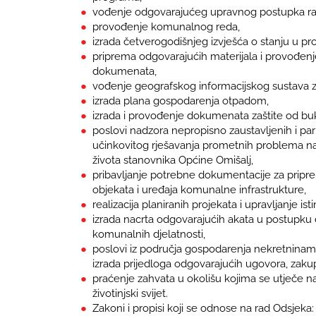
vođenje odgovarajućeg upravnog postupka rad
provođenje komunalnog reda,
izrada četverogodišnjeg izvješća o stanju u pro
priprema odgovarajućih materijala i provođenj
dokumenata,
vođenje geografskog informacijskog sustava za
izrada plana gospodarenja otpadom,
izrada i provođenje dokumenata zaštite od bu
poslovi nadzora nepropisno zaustavljenih i par
učinkovitog rješavanja prometnih problema na 
života stanovnika Općine Omišalj,
pribavljanje potrebne dokumentacije za pripre
objekata i uređaja komunalne infrastrukture,
realizacija planiranih projekata i upravljanje ist
izrada nacrta odgovarajućih akata u postupku 
komunalnih djelatnosti,
poslovi iz područja gospodarenja nekretninama
izrada prijedloga odgovarajućih ugovora, zaku
praćenje zahvata u okolišu kojima se utječe na kva
životinjski svijet.
Zakoni i propisi koji se odnose na rad Odsjeka: