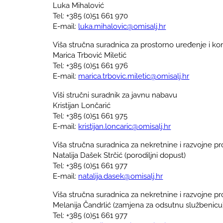
Luka Mihalović
Tel: +385 (0)51 661 970
E-mail:
luka.mihalovic@omisalj.hr
Viša stručna suradnica za prostorno uređenje i 
Marica Trbović Miletić
Tel: +385 (0)51 661 976
E-mail:
marica.trbovic.miletic@omisalj.hr
Viši stručni suradnik za javnu nabavu
Kristijan Lončarić
Tel: +385 (0)51 661 975
E-mail:
kristijan.loncaric@omisalj.hr
Viša stručna suradnica za nekretnine i razvojne pr
Natalija Dašek Strčić (porodiljni dopust)
Tel: +385 (0)51 661 977
E-mail:
natalija.dasek@omisalj.hr
Viša stručna suradnica za nekretnine i razvojne pr
Melanija Čandrlić (zamjena za odsutnu službenicu
Tel: +385 (0)51 661 977