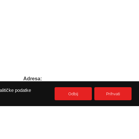
Adresa:
Prikešte 13
alitičke podatke
HR-51513 Omisalj
Odbij
Prihvati