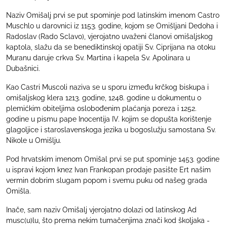
Naziv Omišalj prvi se put spominje pod latinskim imenom Castro
Muschlo u darovnici iz 1153. godine, kojom se Omišljani Dedoha i
Radoslav (Rado Sclavo), vjerojatno uvaženi članovi omišaljskog
kaptola, slažu da se benediktinskoj opatiji Sv. Ciprijana na otoku
Muranu daruje crkva Sv. Martina i kapela Sv. Apolinara u
Dubašnici.
Kao Castri Muscoli naziva se u sporu između krčkog biskupa i
omišaljskog klera 1213. godine, 1248. godine u dokumentu o
plemićkim obiteljima oslobođenim plaćanja poreza i 1252.
godine u pismu pape Inocentija IV. kojim se dopušta korištenje
glagoljice i staroslavenskoga jezika u bogoslužju samostana Sv.
Nikole u Omišlju.
Pod hrvatskim imenom Omišal prvi se put spominje 1453. godine
u ispravi kojom knez Ivan Frankopan prodaje pasište Ert našim
vermin dobrim slugam popom i svemu puku od našeg grada
Omišla.
Inače, sam naziv Omišalj vjerojatno dolazi od latinskog Ad
musc(u)lu, što prema nekim tumačenjima znači kod školjaka -