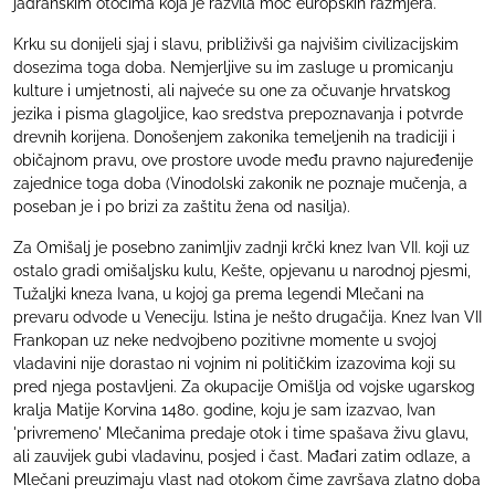
jadranskim otocima koja je razvila moć europskih razmjera.
Krku su donijeli sjaj i slavu, približivši ga najvišim civilizacijskim
dosezima toga doba. Nemjerljive su im zasluge u promicanju
kulture i umjetnosti, ali najveće su one za očuvanje hrvatskog
jezika i pisma glagoljice, kao sredstva prepoznavanja i potvrde
drevnih korijena. Donošenjem zakonika temeljenih na tradiciji i
običajnom pravu, ove prostore uvode među pravno najuređenije
zajednice toga doba (Vinodolski zakonik ne poznaje mučenja, a
poseban je i po brizi za zaštitu žena od nasilja).
Za Omišalj je posebno zanimljiv zadnji krčki knez Ivan VII. koji uz
ostalo gradi omišaljsku kulu, Kešte, opjevanu u narodnoj pjesmi,
Tužaljki kneza Ivana, u kojoj ga prema legendi Mlečani na
prevaru odvode u Veneciju. Istina je nešto drugačija. Knez Ivan VII
Frankopan uz neke nedvojbeno pozitivne momente u svojoj
vladavini nije dorastao ni vojnim ni političkim izazovima koji su
pred njega postavljeni. Za okupacije Omišlja od vojske ugarskog
kralja Matije Korvina 1480. godine, koju je sam izazvao, Ivan
'privremeno' Mlečanima predaje otok i time spašava živu glavu,
ali zauvijek gubi vladavinu, posjed i čast. Mađari zatim odlaze, a
Mlečani preuzimaju vlast nad otokom čime završava zlatno doba