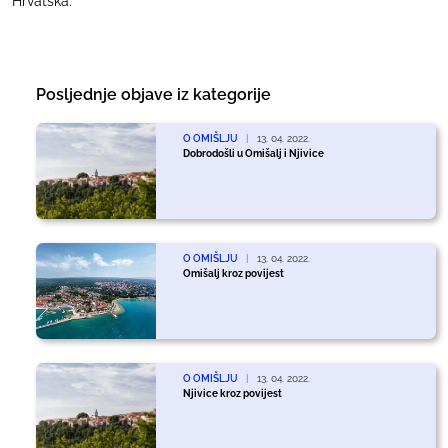
Hrvatska.
Posljednje objave iz kategorije
O OMIŠLJU
|
13. 04. 2022.
Dobrodošli u Omišalj i Njivice
O OMIŠLJU
|
13. 04. 2022.
Omišalj kroz povijest
O OMIŠLJU
|
13. 04. 2022.
Njivice kroz povijest