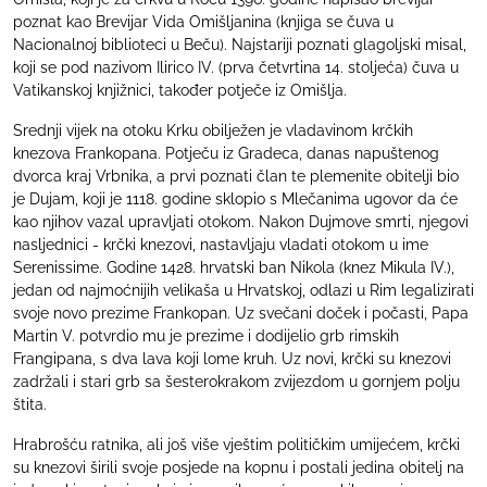
poznat kao Brevijar Vida Omišljanina (knjiga se čuva u
Nacionalnoj biblioteci u Beču). Najstariji poznati glagoljski misal,
koji se pod nazivom Ilirico IV. (prva četvrtina 14. stoljeća) čuva u
Vatikanskoj knjižnici, također potječe iz Omišlja.
Srednji vijek na otoku Krku obilježen je vladavinom krčkih
knezova Frankopana. Potječu iz Gradeca, danas napuštenog
dvorca kraj Vrbnika, a prvi poznati član te plemenite obitelji bio
je Dujam, koji je 1118. godine sklopio s Mlečanima ugovor da će
kao njihov vazal upravljati otokom. Nakon Dujmove smrti, njegovi
nasljednici - krčki knezovi, nastavljaju vladati otokom u ime
Serenissime. Godine 1428. hrvatski ban Nikola (knez Mikula IV.),
jedan od najmoćnijih velikaša u Hrvatskoj, odlazi u Rim legalizirati
svoje novo prezime Frankopan. Uz svečani doček i počasti, Papa
Martin V. potvrdio mu je prezime i dodijelio grb rimskih
Frangipana, s dva lava koji lome kruh. Uz novi, krčki su knezovi
zadržali i stari grb sa šesterokrakom zvijezdom u gornjem polju
štita.
Hrabrošću ratnika, ali još više vještim političkim umijećem, krčki
su knezovi širili svoje posjede na kopnu i postali jedina obitelj na