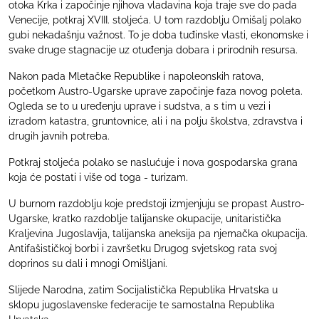
otoka Krka i započinje njihova vladavina koja traje sve do pada
Venecije, potkraj XVIII. stoljeća. U tom razdoblju Omišalj polako
gubi nekadašnju važnost. To je doba tuđinske vlasti, ekonomske i
svake druge stagnacije uz otuđenja dobara i prirodnih resursa.
Nakon pada Mletačke Republike i napoleonskih ratova,
početkom Austro-Ugarske uprave započinje faza novog poleta.
Ogleda se to u uređenju uprave i sudstva, a s tim u vezi i
izradom katastra, gruntovnice, ali i na polju školstva, zdravstva i
drugih javnih potreba.
Potkraj stoljeća polako se naslućuje i nova gospodarska grana
koja će postati i više od toga - turizam.
U burnom razdoblju koje predstoji izmjenjuju se propast Austro-
Ugarske, kratko razdoblje talijanske okupacije, unitaristička
Kraljevina Jugoslavija, talijanska aneksija pa njemačka okupacija.
Antifašističkoj borbi i završetku Drugog svjetskog rata svoj
doprinos su dali i mnogi Omišljani.
Slijede Narodna, zatim Socijalistička Republika Hrvatska u
sklopu jugoslavenske federacije te samostalna Republika