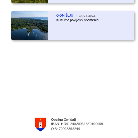
O OMIŠLJU
|
13. 04. 2022.
Kulturno povijesni spomenici
Općina Omišalj
IBAN: HR9124020061830100009
OIB: 72908368249