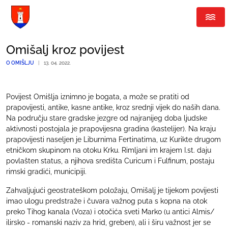
Omišalj kroz povijest
O OMIŠLJU
|
13. 04. 2022.
Povijest Omišlja iznimno je bogata, a može se pratiti od
prapovijesti, antike, kasne antike, kroz srednji vijek do naših dana.
Na području stare gradske jezgre od najranijeg doba ljudske
aktivnosti postojala je prapovijesna gradina (kastelijer). Na kraju
prapovijesti naseljen je Liburnima Fertinatima, uz Kurikte drugom
etničkom skupinom na otoku Krku. Rimljani im krajem I.st. daju
povlašten status, a njihova središta Curicum i Fulfinum, postaju
rimski gradići, municipiji.
Zahvaljujući geostrateškom položaju, Omišalj je tijekom povijesti
imao ulogu predstraže i čuvara važnog puta s kopna na otok
preko Tihog kanala (Voza) i otočića sveti Marko (u antici Almis/
ilirsko - romanski naziv za hrid, greben), ali i širu važnost jer se