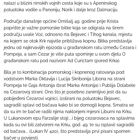
nalazi u blizini rimskih vojnih cesta koje su s Apeninskog
poluotoka vodile u Panoniju, Norik i dalje kroz Dalmaciju.
Područje današnje općine Omišalj 49. godine prije Krista
poprište je važne pomorske bitke koja se odigrala na širem
području uvale Voz, odnosno rta Bejavec i Tihog kanala, mjestu
na kojem se otok Krk najviše približava kopnu. Bitka predstavlja
jednu od najkrvavijih epizoda u građanskom ratu između Cezara i
Pompeja, a sam Cezar je više puta spominje u svom djelu O
građanskom ratu pod nazivom Ad Curictam (pored Krka).
Bila je to kombinacija pomorskog i kopnenog ratovanja pod
vodstvom Marka Oktavija i Lucija Skribonija Libona na strani
Pompeja te Gaja Antonija (brat Marka Antonija) i Publija Dolabele
na Cezarovoj strani. Ono što je posebno zanimljivo jest da su
pobijeđeni Cezarovi vojnici, izolirani na poluotoku Bejavec,
sagradili splavi od bačava kako bi se domogli kopna. Smatra se
da su im te bačve radili njima naklonjeni mjesni Liburni na Krku.
U Lukanovom epu Farzalije stoji:...i bijeg cezarovaca na splavima
kada su ovi bili zatvoreni na Krku, god. 49. te su (splavi) sagradili
od bačava... (Lukan IV 420), što predstavlja prvi pisani spomen
bačve u povijesti.