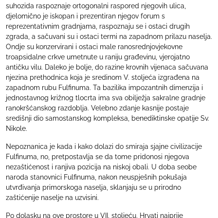
suhozida raspoznaje ortogonalni raspored njegovih ulica,
djelomično je iskopan i prezentiran njegov forum s
reprezentativnim gradnjama, raspoznaju se i ostaci drugih
zgrada, a sačuvani su i ostaci termi na zapadnom prilazu naselja.
Ondje su konzervirani i ostaci male ranosrednjovjekovne
troapsidalne crkve umetnute u raniju građevinu, vjerojatno
antičku vilu. Daleko je bolje, do razine krovnih vijenaca sačuvana
njezina prethodnica koja je sredinom V. stoljeća izgrađena na
zapadnom rubu Fulfinuma. Ta bazilika impozantnih dimenzija i
jednostavnog križnog tlocrta ima sva obilježja sakralne gradnje
ranokršćanskog razdoblja. Velebno zdanje kasnije postaje
središnji dio samostanskog kompleksa, benediktinske opatije Sv.
Nikole.
Nepoznanica je kada i kako dolazi do smiraja sjajne civilizacije
Fulfinuma, no, pretpostavlja se da tome pridonosi njegova
nezaštićenost i ranjiva pozicija na niskoj obali. U doba seobe
naroda stanovnici Fulfinuma, nakon neuspješnih pokušaja
utvrđivanja primorskoga naselja, sklanjaju se u prirodno
zaštićenije naselje na uzvisini.
Po dolasku na ove prostore u VII. stoljeću, Hrvati najprije