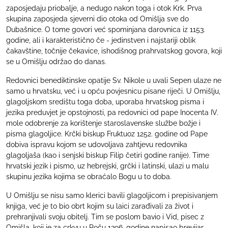
zaposjedaju priobalje, a nedugo nakon toga i otok Krk. Prva
skupina zaposjeda sjeverni dio otoka od Omišlja sve do
Dubašnice. O tome govori već spominjana darovnica iz 1153.
godine, ali i karakteristično če - jedinstven i najstariji oblik
čakavštine, točnije čekavice, ishodišnog prahrvatskog govora, koji
se u Omišlju održao do danas.
Redovnici benediktinske opatije Sv. Nikole u uvali Sepen ulaze ne
samo u hrvatsku, već i u opću povjesnicu pisane riječi. U Omišlju,
glagoljskom središtu toga doba, uporaba hrvatskog pisma i
jezika preduvjet je opstojnosti, pa redovnici od pape Inocenta IV.
mole odobrenje za korištenje staroslavenske službe božje i
pisma glagoljice. Krčki biskup Fruktuoz 1252. godine od Pape
dobiva ispravu kojom se udovoljava zahtjevu redovnika
glagoljaša (kao i senjski biskup Filip četiri godine ranije). Time
hrvatski jezik i pismo, uz hebrejski, grčki i latinski, ulazi u malu
skupinu jezika kojima se obraćalo Bogu u to doba.
U Omišlju se nisu samo klerici bavili glagoljicom i prepisivanjem
knjiga, već je to bio obrt kojim su laici zarađivali za život i
prehranjivali svoju obitelj. Tim se poslom bavio i Vid, pisec z
Omišla, koji je za crkvu u Roču 1396. godine napisao brevijar