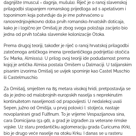
dagnjište (muscul = dagnja, mušula). Riječ je o ranoj slavenskoj
prilagodbi stapanjem romanskog prijedloga ad s apelativom i
toponimom koja potvrđuje da je ime pohrvaćeno u
ranosrednjovjekovno doba prvih romansko-hrvatskih doticaja,
kako je i logično jer Omišalj je zbog svoga položaja zacijelo bio
jedna od prvih točaka slavenske kolonizacije Otoka.
Prema drugoj teoriji, također je riječ o ranoj hrvatskoj prilagodbi
zatečenoga antičkoga imena (predantičkoga podrijetla) otočića
Sv. Marka, Almiss(u). U prilog ovoj teoriji ide podudarnost prema
kojoj je antička Almisa postala Omišem u Dalmaciji. U talijanskim
pisanim izvorima Omišalj se uvijek spominje kao Castel Muschio
ili Castelmuschio.
Za Omišalj, smješten na 85 metara visokoj hridi, pretpostavlja se
da je jedno od malobrojnih europskih naselja s neprekinutim
kontinuitetom naseljenosti od prapovijesti. U nedalekoj uvali
Sepen, južno od Omišlja, u prvoj polovici I. stoljeća, nastaje
novoplanirani grad Fulfinum. To je vrijeme Vespazijanova sina,
cara Domicijana (51-96), a grad je izgrađen za veterane rimske
vojske. Uz staru predantičku aglomeraciju grada Curicuma (Krk),
bio je drugo veće naselje na otoku Krku. I danas se u rasteru