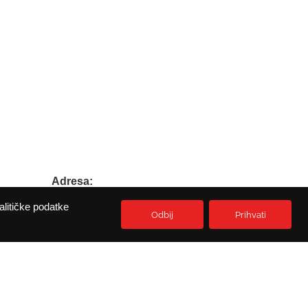
Adresa:
Prikešte 13
alitičke podatke
HR-51513 Omisalj
Odbij
Prihvati