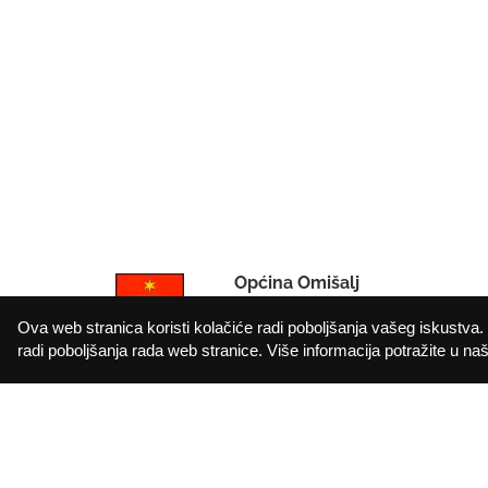
Općina Omišalj
IBAN: HR912402006183010000
Ova web stranica koristi kolačiće radi poboljšanja vašeg iskustva. 
OIB: 72908368249
radi poboljšanja rada web stranice. Više informacija potražite u našo