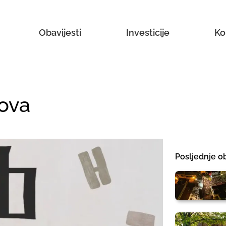
Obavijesti
Investicije
Ko
dova
Posljednje ob