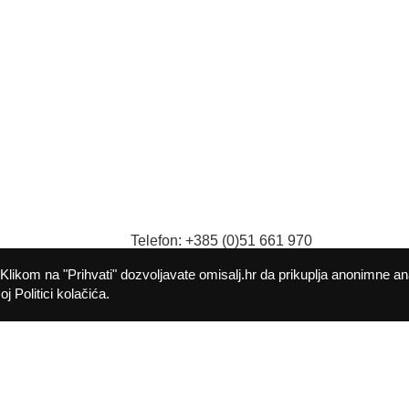
Telefon: +385 (0)51 661 970
9
Fax: +385 (0)51 661 982
Klikom na "Prihvati" dozvoljavate omisalj.hr da prikuplja anonimne an
E-mail:
opcina@omisalj.hr
j Politici kolačića.