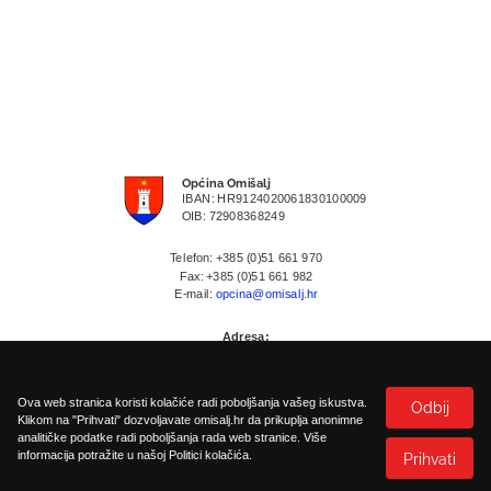
Općina Omišalj
IBAN: HR9124020061830100009
OIB: 72908368249
Telefon: +385 (0)51 661 970
Fax: +385 (0)51 661 982
E-mail:
opcina@omisalj.hr
Adresa:
Prikešte 13
HR-51513 Omisalj
Ova web stranica koristi kolačiće radi poboljšanja vašeg iskustva.
Odbij
Klikom na "Prihvati" dozvoljavate omisalj.hr da prikuplja anonimne
analitičke podatke radi poboljšanja rada web stranice. Više
informacija potražite u našoj Politici kolačića.
Prihvati
Politika kolačića
Pristupačnost