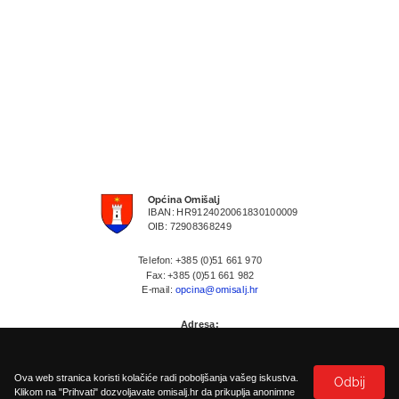
Općina Omišalj
IBAN: HR9124020061830100009
OIB: 72908368249
Telefon: +385 (0)51 661 970
Fax: +385 (0)51 661 982
E-mail:
opcina@omisalj.hr
Adresa:
Prikešte 13
HR-51513 Omisalj
Ova web stranica koristi kolačiće radi poboljšanja vašeg iskustva.
Odbij
Klikom na "Prihvati" dozvoljavate omisalj.hr da prikuplja anonimne