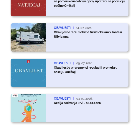
na pomorskom dobru u općoj upotrebi na području
općine Omišalj
OBAVIJESTI
|
14. 07. 2026.
Obavijest o radu mobilne turističke ambulante u
Njivicama
OBAVIJESTI
|
09. 07. 2026.
Obavijest o privremenoj regulaciji prometa u
naselju Omišalj
OBAVIJESTI
|
03. 07. 2026.
Akcija darivanja krvi - 08.07.2026.