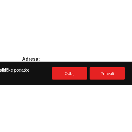
Adresa:
Prikešte 13
alitičke podatke
HR-51513 Omisalj
Odbij
Prihvati