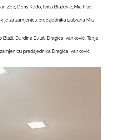
 Zec, Doris Keđo, Ivica Blažević, Mia Filić i
dok je za zamjenicu predsjednika izabrana Mia
 Blaži, Đurđina Bulat, Dragica Ivanković, Tanja
a zamjenicu predsjednika Dragica Ivanković.