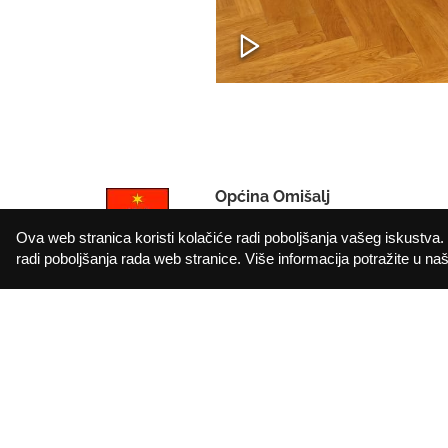
Općina Omišalj
IBAN: HR912402006183010000
Ova web stranica koristi kolačiće radi poboljšanja vašeg iskustva. 
OIB: 72908368249
radi poboljšanja rada web stranice. Više informacija potražite u našo