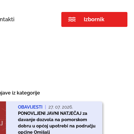
ntakti
Izbornik
jave iz kategorije
OBAVIJESTI
|
27. 07. 2026.
PONOVLJENI JAVNI NATJEČAJ za
davanje dozvola na pomorskom
dobru u općoj upotrebi na području
općine Omišalj