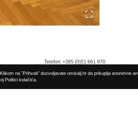
Telefon: +385 (0)51 661 970
9
Fax: +385 (0)51 661 982
Klikom na "Prihvati" dozvoljavate omisalj.hr da prikuplja anonimne an
E-mail:
opcina@omisalj.hr
j Politici kolačića.
Politika kolačića
Pristupačnost
©
2026