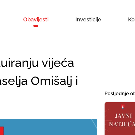
Obavijesti
Investicije
Ko
uiranju vijeća
elja Omišalj i
Posljednje ob