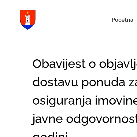
Početna
Obavijest o objav
dostavu ponuda z
osiguranja imovine,
javne odgovornosti
godini