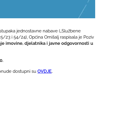
 postupaka jednostavne nabave („Službene
/23 i 54/24), Općina Omišalj raspisala je Poziv
je imovine, djelatnika i javne odgovornosti u
0.
 ponude dostupni su
OVDJE
.