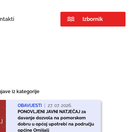
ntakti
Izbornik
jave iz kategorije
OBAVIJESTI
|
27. 07. 2026.
PONOVLJENI JAVNI NATJEČAJ za
davanje dozvola na pomorskom
dobru u općoj upotrebi na području
općine Omišalj