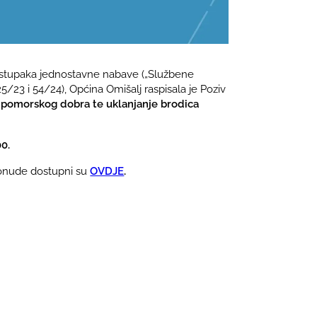
 postupaka jednostavne nabave („Službene
/23 i 54/24), Općina Omišalj raspisala je Poziv
a pomorskog dobra te uklanjanje brodica
00.
 ponude dostupni su
OVDJE
.