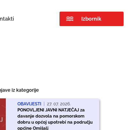
ntakti
Izbornik
jave iz kategorije
OBAVIJESTI
|
27. 07. 2026.
PONOVLJENI JAVNI NATJEČAJ za
davanje dozvola na pomorskom
dobru u općoj upotrebi na području
općine Omišalj