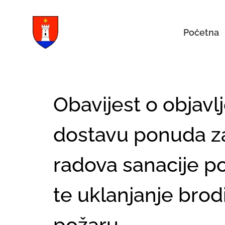
Početna
Obavijest o objav
dostavu ponuda z
radova sanacije 
te uklanjanje brod
požaru