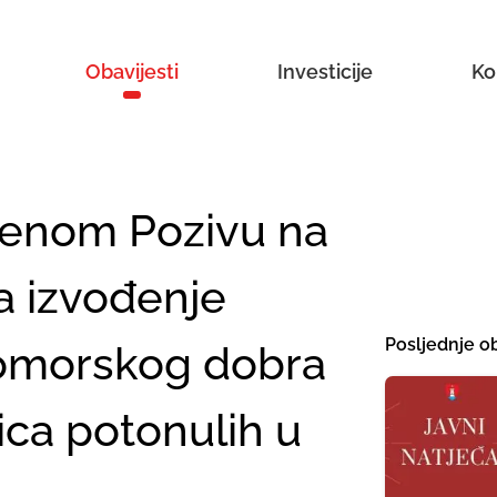
Obavijesti
Investicije
Ko
ljenom Pozivu na
a izvođenje
Posljednje ob
pomorskog dobra
ica potonulih u