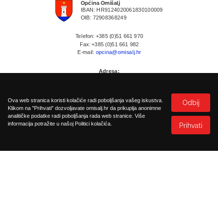
Općina Omišalj
IBAN: HR9124020061830100009
OIB: 72908368249
Telefon: +385 (0)51 661 970
Fax: +385 (0)51 661 982
E-mail:
opcina@omisalj.hr
Adresa:
Prikešte 13
HR-51513 Omisalj
Ova web stranica koristi kolačiće radi poboljšanja vašeg iskustva.
Odbij
Klikom na "Prihvati" dozvoljavate omisalj.hr da prikuplja anonimne
analitičke podatke radi poboljšanja rada web stranice. Više
informacija potražite u našoj Politici kolačića.
Prihvati
Politika kolačića
Pristupačnost
©
2026