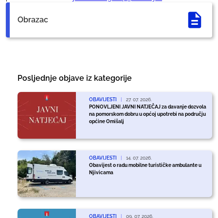
Obrazac
Posljednje objave iz kategorije
OBAVIJESTI
|
27. 07. 2026.
PONOVLJENI JAVNI NATJEČAJ za davanje dozvola
na pomorskom dobru u općoj upotrebi na području
općine Omišalj
OBAVIJESTI
|
14. 07. 2026.
Obavijest o radu mobilne turističke ambulante u
Njivicama
OBAVIJESTI
|
09. 07. 2026.