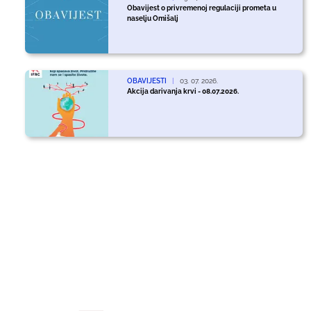
Obavijest o privremenoj regulaciji prometa u
naselju Omišalj
OBAVIJESTI
|
03. 07. 2026.
Akcija darivanja krvi - 08.07.2026.