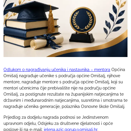
Odlukom o nagrađivanju učenika i nastavnika – mentora
Općina
Omišalj nagrađuje učenike s područja općine Omišalj, njihove
mentore, nagrađuje mentore s područja općine Omišalj, koji su
mentori učenicima čije prebivalište nije na području općine
Omišalj, za postignute rezultate na županijskim natjecanjima te
državnim i međunarodnim natjecanjima, susretima i smotrama te
nagrađuje učenika generacije, polaznika Osnovne škole Omišalj.
Prijedlog za dodjelu nagrada podnosi se Jedinstvenom
upravnom odjelu, Odsjeku za društvene djelatnosti i opće
poslove ili na e-mail:
jelena.azic.gorup@omisalj.hr
.