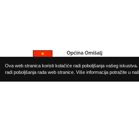
Općina Omišalj
IBAN: HR912402006183010000
Ova web stranica koristi kolačiće radi poboljšanja vašeg iskustva. 
OIB: 72908368249
radi poboljšanja rada web stranice. Više informacija potražite u našo