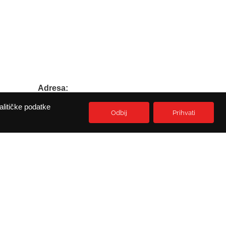
Adresa:
Prikešte 13
alitičke podatke
HR-51513 Omisalj
Odbij
Prihvati