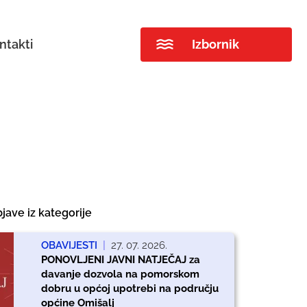
ntakti
Izbornik
jave iz kategorije
OBAVIJESTI
|
27. 07. 2026.
PONOVLJENI JAVNI NATJEČAJ za
davanje dozvola na pomorskom
dobru u općoj upotrebi na području
općine Omišalj