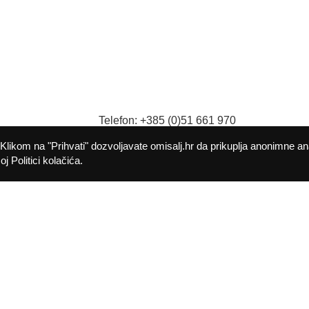
Telefon: +385 (0)51 661 970
9
Fax: +385 (0)51 661 982
Klikom na "Prihvati" dozvoljavate omisalj.hr da prikuplja anonimne an
E-mail:
opcina@omisalj.hr
j Politici kolačića.
Politika kolačića
Pristupačnost
©
2026