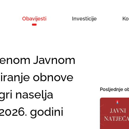
Obavijesti
Investicije
Ko
vljenom Javnom
ciranje obnove
Posljednje ob
gri naselja
 2026. godini