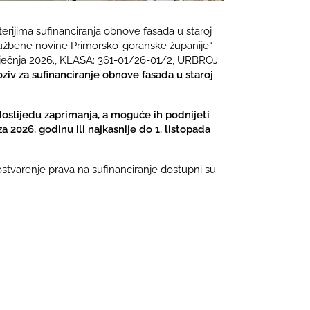
terijima sufinanciranja obnove fasada u staroj
„Službene novine Primorsko-goranske županije“
siječnja 2026., KLASA: 361-01/26-01/2, URBROJ:
oziv za sufinanciranje obnove fasada u staroj
doslijedu zaprimanja, a moguće ih podnijeti
 2026. godinu ili najkasnije do 1. listopada
 ostvarenje prava na sufinanciranje dostupni su