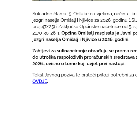
Sukladno članku 5. Odluke o uvjetima, načinu i kri
jezgri naselja Omišalj i Njivice za 2026. godinu (
broj 47/25) i Zaključka Općinske načelnice od 5. 
2170-30-26-1,
Općina Omišalj raspisala je Javni p
jezgri naselja Omišalj i Njivice u 2026. godini.
Zahtjevi za sufinanciranje obrađuju se prema re
do utroška raspoloživih proračunskih sredstava za
2026., ovisno o tome koji uvjet prvi nastupi.
Tekst Javnog poziva te prateći prilozi potrebni za
OVDJE
.