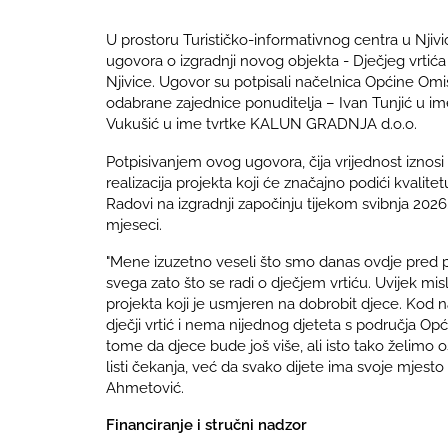
U prostoru Turističko-informativnog centra u Nji
ugovora o izgradnji novog objekta - Dječjeg vrtić
Njivice. Ugovor su potpisali načelnica Općine Omiš
odabrane zajednice ponuditelja – Ivan Tunjić u i
Vukušić u ime tvrtke KALUN GRADNJA d.o.o.
Potpisivanjem ovog ugovora, čija vrijednost iznosi
realizacija projekta koji će značajno podići kvalit
Radovi na izgradnji započinju tijekom svibnja 20
mjeseci.
"Mene izuzetno veseli što smo danas ovdje pred po
svega zato što se radi o dječjem vrtiću. Uvijek mis
projekta koji je usmjeren na dobrobit djece. Kod n
dječji vrtić i nema nijednog djeteta s područja Opć
tome da djece bude još više, ali isto tako želimo o
listi čekanja, već da svako dijete ima svoje mjesto 
Ahmetović.
Financiranje i stručni nadzor