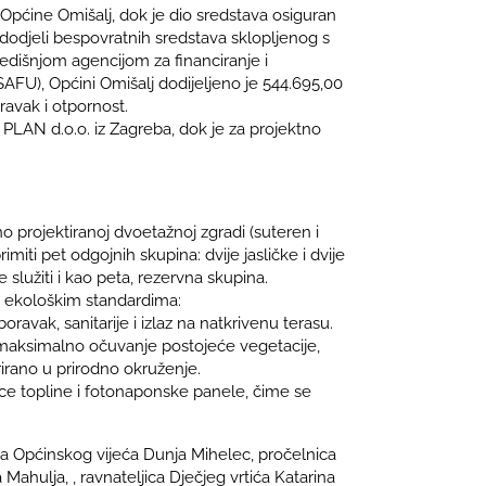
a Općine Omišalj, dok je dio sredstava osiguran
dodjeli bespovratnih sredstava sklopljenog s
redišnjom agencijom za financiranje i
AFU), Općini Omišalj dodijeljeno je 544.695,00
avak i otpornost.
 PLAN d.o.o. iz Zagreba, dok je za projektno
o projektiranoj dvoetažnoj zgradi (suteren i
miti pet odgojnih skupina: dvije jasličke i dvije
 služiti i kao peta, rezervna skupina.
i ekološkim standardima:
ravak, sanitarije i izlaz na natkrivenu terasu.
a maksimalno očuvanje postojeće vegetacije,
rirano u prirodno okruženje.
lice topline i fotonaponske panele, čime se
ica Općinskog vijeća Dunja Mihelec, pročelnica
ahulja, , ravnateljica Dječjeg vrtića Katarina