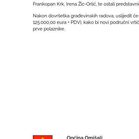
Frankopan Krk, Irena Žic-Orlić, te ostali predstavni
Nakon dovršetka građevinskih radova, uslijedit će
125.000,00 eura + PDV), kako bi novi područni vrt
prve polaznike.
Općina Omišalj