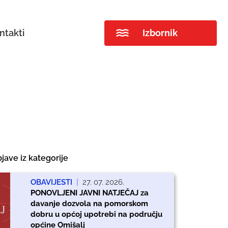
ntakti
Izbornik
jave iz kategorije
OBAVIJESTI
|
27. 07. 2026.
PONOVLJENI JAVNI NATJEČAJ za
davanje dozvola na pomorskom
dobru u općoj upotrebi na području
općine Omišalj