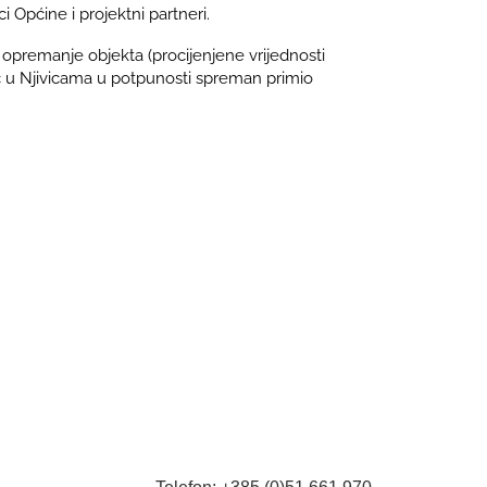
ci Općine i projektni partneri.
 opremanje objekta (procijenjene vrijednosti
ić u Njivicama u potpunosti spreman primio
Telefon: +385 (0)51 661 970