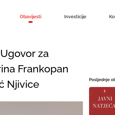
Obavijesti
Investicije
Ko
 Ugovor za
rina Frankopan
Posljednje ob
ć Njivice