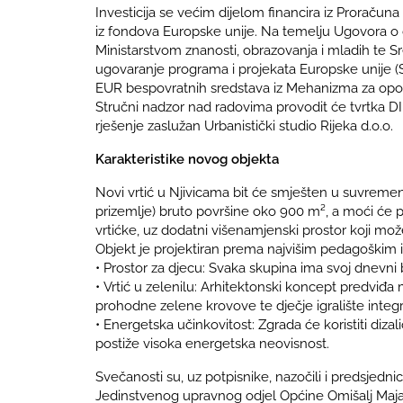
Investicija se većim dijelom financira iz Proračun
iz fondova Europske unije. Na temelju Ugovora o 
Ministarstvom znanosti, obrazovanja i mladih te S
ugovaranje programa i projekata Europske unije (S
EUR bespovratnih sredstava iz Mehanizma za opor
Stručni nadzor nad radovima provodit će tvrtka DI
rješenje zaslužan Urbanistički studio Rijeka d.o.o.
Karakteristike novog objekta
Novi vrtić u Njivicama bit će smješten u suvremen
prizemlje) bruto površine oko 900 m², a moći će pri
vrtićke, uz dodatni višenamjenski prostor koji može
Objekt je projektiran prema najvišim pedagoškim 
• Prostor za djecu: Svaka skupina ima svoj dnevni bo
• Vrtić u zelenilu: Arhitektonski koncept predviđ
prohodne zelene krovove te dječje igralište integ
• Energetska učinkovitost: Zgrada će koristiti diza
postiže visoka energetska neovisnost.
Svečanosti su, uz potpisnike, nazočili i predsjedn
Jedinstvenog upravnog odjel Općine Omišalj Maja M