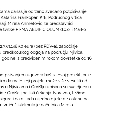
vicama danas je održano svečano potpisivanje
a Katarina Frankopan Krk, Područnog vrtića
alj, Mirela Ahmetović, te predstavnici
me tvrtke RI-MA AEDIFICIOLUM d.o.o. i Marko
 2.353.148,50 eura (bez PDV-a), započinje
etu predškolskog odgoja na području Njivica.
26. godine, s predviđenim rokom dovršetka od 16
tpisivanjem ugovora baš za ovaj projekt, prije
lim da malo koji projekt može više veseliti od
as u Njivicama i Omišlju upisana su sva djeca u
ine Omišalj na listi čekanja. Naravno, težimo
sigurati da ni tada nijedno dijete ne ostane na
u vrtiću.“ istaknula je načelnica Mirela