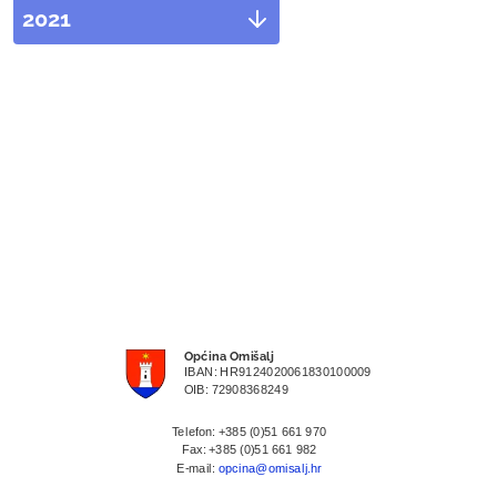
2021
Općina Omišalj
IBAN: HR9124020061830100009
OIB: 72908368249
Telefon: +385 (0)51 661 970
Fax: +385 (0)51 661 982
E-mail:
opcina@omisalj.hr