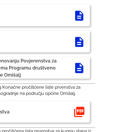
menovanju Povjerenstva za
rema Programu društveno
e Omišalj
og Konačne pročišćene liste prvenstva za
nogradnje na području općine Omišalj.
stva
pročišćena lista prvenstva za kupnju stana iz