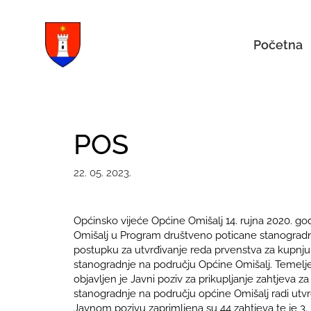
Početna
POS
22. 05. 2023.
Općinsko vijeće Općine Omišalj 14. rujna 2020. go
Omišalj u Program društveno poticane stanogradnje
postupku za utvrđivanje reda prvenstva za kupnj
stanogradnje na području Općine Omišalj. Temelj
objavljen je Javni poziv za prikupljanje zahtjeva 
stanogradnje na području općine Omišalj radi utvr
Javnom pozivu zaprimljena su 44 zahtjeva te je 3.