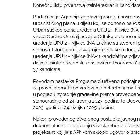
Konačnu listu prvenstva (zainteresiranih kandidat
Budući da je Agencija za pravni promet i posredo
urbanističkog plana u dijelu koji se odnosio na PO
Urbanističkog plana uređenja UPU 2 - Njivice (NA-
vijeće Općine Omišalj usvojilo Odluku o donošenju
uređenja UPU 2 - Njivice (NA-1) čime su stvoreni
stanova. Istodobno s usvajanjem Odluke o donošen
uređenja UPU 2 - Njivice (NA-1) kandidatima prija
daljnje zainteresiranosti s nastavkom Programa či
37 kandidata.
Povodom nastavka Programa društveno poticajne 
za pravni promet i posredovanje nekretninama 
u pogledu izgradnje građevine prema provedbe
stanogradnje od 24. travnja 2023. godine te Ugovor
2023. godine i 24. ožujka 2025. godine.
Nakon provedenog otvorenog postupka javnog na
dokumentacije za izgradnju višestambene građevi
projektant koji je s APN-om sklopio ugovor o izra