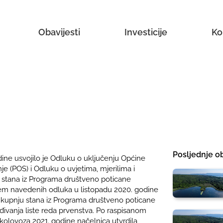
Obavijesti
Investicije
Ko
Posljednje ob
dine usvojilo je Odluku o uključenju Općine
 (POS) i Odluku o uvjetima, mjerilima i
u stana iz Programa društveno poticane
em navedenih odluka u listopadu 2020. godine
za kupnju stana iz Programa društveno poticane
đivanja liste reda prvenstva. Po raspisanom
 kolovoza 2021. godine načelnica utvrdila