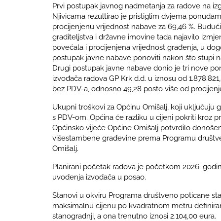
Prvi postupak javnog nadmetanja za radove na iz
Njivicama rezultirao je pristiglim dvjema ponudam
procijenjenu vrijednost nabave za 69,46 %. Budući
graditeljstva i državne imovine tada najavilo izmj
povećala i procijenjena vrijednost građenja, u d
postupak javne nabave ponoviti nakon što stupi n
Drugi postupak javne nabave donio je tri nove p
izvođača radova GP Krk d.d. u iznosu od 1.878.821
bez PDV-a, odnosno 49,28 posto više od procijenj
Ukupni troškovi za Općinu Omišalj, koji uključuju g
s PDV-om. Općina će razliku u cijeni pokriti kroz p
Općinsko vijeće Općine Omišalj potvrdilo donošen
višestambene građevine prema Programu društve
Omišalj.
Planirani početak radova je početkom 2026. godin
uvođenja izvođača u posao.
Stanovi u okviru Programa društveno poticane sta
maksimalnu cijenu po kvadratnom metru definir
stanogradnji, a ona trenutno iznosi 2.104,00 eura.