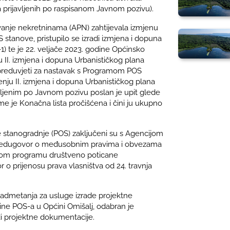
a prijavljenih po raspisanom Javnom pozivu).
vanje nekretninama (APN) zahtijevala izmjenu
S stanove, pristupilo se izradi izmjena i dopuna
1) te je 22. veljače 2023. godine Općinsko
 II. izmjena i dopuna Urbanističkog plana
 preduvjeti za nastavak s Programom POS
ju II. izmjena i dopuna Urbanističkog plana
vljenim po Javnom pozivu poslan je upit glede
me je Konačna lista pročišćena i čini ju ukupno
stanogradnje (POS) zaključeni su s Agencijom
Predugovor o međusobnim pravima i obvezama
nom programu društveno poticane
 o prijenosu prava vlasništva od 24. travnja
dmetanja za usluge izrade projektne
ne POS-a u Općini Omišalj, odabran je
di projektne dokumentacije.