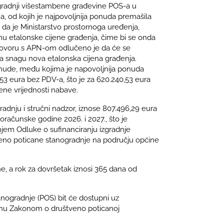
gradnji višestambene građevine POS-a u
a, od kojih je najpovoljnija ponuda premašila
 da je Ministarstvo prostornoga uređenja,
enu etalonske cijene građenja, čime bi se onda
ogovoru s APN-om odlučeno je da će se
a snagu nova etalonska cijena građenja.
onude, među kojima je napovoljnija ponuda
,53 eura bez PDV-a, što je za 620.240,53 eura
ene vrijednosti nabave.
radnju i stručni nadzor, iznose 807.496,29 eura
roračunske godine 2026. i 2027., što je
jem Odluke o sufinanciranju izgradnje
no poticane stanogradnje na području općine
e, a rok za dovršetak iznosi 365 dana od
nogradnje (POS) bit će dostupni uz
anu Zakonom o društveno poticanoj